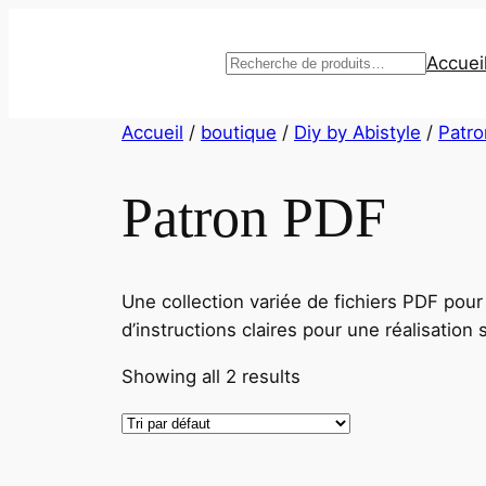
Aller
au
Accuei
Recherche
contenu
Accueil
/
boutique
/
Diy by Abistyle
/
Patro
Patron PDF
Une collection variée de fichiers PDF pou
d’instructions claires pour une réalisation 
Showing all 2 results