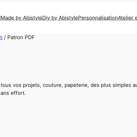
l
Made by Abistyle
Diy by Abistyle
Personnalisation
Atelier 
n
/ Patron PDF
r tous vos projets, couture, papeterie, des plus simple
sans effort.